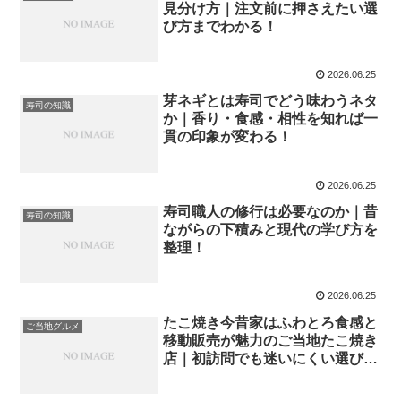
見分け方｜注文前に押さえたい選
び方までわかる！
2026.06.25
芽ネギとは寿司でどう味わうネタ
寿司の知識
か｜香り・食感・相性を知れば一
貫の印象が変わる！
2026.06.25
寿司職人の修行は必要なのか｜昔
寿司の知識
ながらの下積みと現代の学び方を
整理！
2026.06.25
たこ焼き今昔家はふわとろ食感と
ご当地グルメ
移動販売が魅力のご当地たこ焼き
店｜初訪問でも迷いにくい選び方
と確認ポイント！