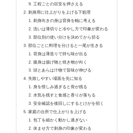
工程ごとの目安を押さえる
刺身用に仕上がりを上げる下処理
刺身向きの身は背身を軸に考える
洗いは薄切りと冷やし方で印象が変わる
部位別の使い分けを決めてから切る
部位ごとに料理を分けると一尾が生きる
背身は薄造りで持ち味が出る
腹身は揚げ物と焼き物が向く
頭とあらは汁物で旨味が伸びる
失敗しやすい場面を先に知る
身を惜しみ過ぎると骨が残る
水気を残すと食感と香りが落ちる
安全確認を後回しにするとけがを招く
家庭の台所で仕上がりを上げる
包丁を細かく動かし過ぎない
休ませ方で刺身の印象が変わる