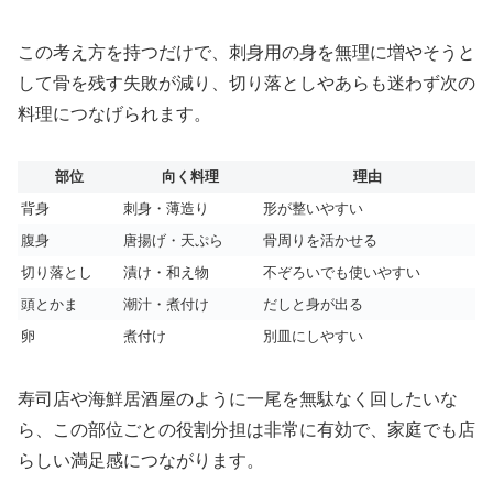
この考え方を持つだけで、刺身用の身を無理に増やそうと
して骨を残す失敗が減り、切り落としやあらも迷わず次の
料理につなげられます。
部位
向く料理
理由
背身
刺身・薄造り
形が整いやすい
腹身
唐揚げ・天ぷら
骨周りを活かせる
切り落とし
漬け・和え物
不ぞろいでも使いやすい
頭とかま
潮汁・煮付け
だしと身が出る
卵
煮付け
別皿にしやすい
寿司店や海鮮居酒屋のように一尾を無駄なく回したいな
ら、この部位ごとの役割分担は非常に有効で、家庭でも店
らしい満足感につながります。