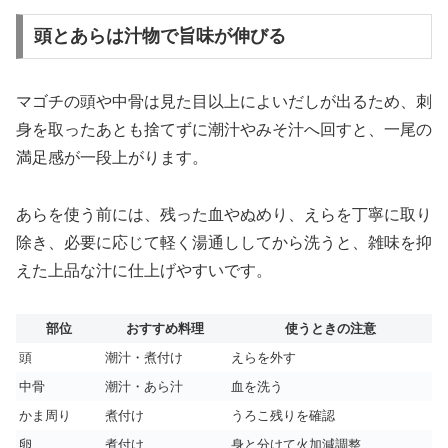
頭とあらは汁物で旨味が伸びる
マゴチの頭や中骨は見た目以上によいだしが出るため、刺
身を取ったあとも捨てずに潮汁やみそ汁へ回すと、一尾の
満足感が一段上がります。
あらを使う前には、残った血やぬめり、えらを丁寧に取り
除き、必要に応じて軽く湯通ししてから洗うと、雑味を抑
えた上品な汁に仕上げやすいです。
部位
おすすめ料理
使うときの注意
頭
潮汁・煮付け
えらを外す
中骨
潮汁・あら汁
血を洗う
かま周り
煮付け
うろこ残りを確認
卵
煮付け
身と分けて火加減調整