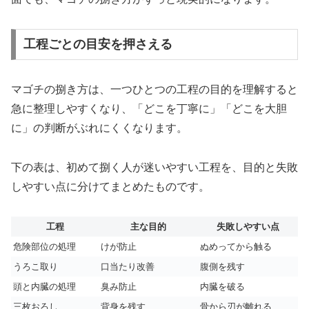
工程ごとの目安を押さえる
マゴチの捌き方は、一つひとつの工程の目的を理解すると
急に整理しやすくなり、「どこを丁寧に」「どこを大胆
に」の判断がぶれにくくなります。
下の表は、初めて捌く人が迷いやすい工程を、目的と失敗
しやすい点に分けてまとめたものです。
工程
主な目的
失敗しやすい点
危険部位の処理
けが防止
ぬめってから触る
うろこ取り
口当たり改善
腹側を残す
頭と内臓の処理
臭み防止
内臓を破る
三枚おろし
背身を残す
骨から刃が離れる