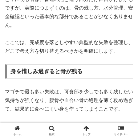
ですが、実際につまずくのは、骨の残し方、水分管理、安
全確認といった基本的な部分であることが少なくありませ
ん。
ここでは、完成度を落としやすい典型的な失敗を整理し、
どこで考え方を切り替えるべきかを明確にします。
身を惜しみ過ぎると骨が残る
マゴチで最も多い失敗は、可食部を少しでも多く残したい
気持ちが強くなり、腹骨や血合い骨の処理を薄く攻め過ぎ
て、結果的に食べにくい身を作ってしまうことです。
刺身は見た目がきれいでも、口に入れたときに骨が当たる
と満足度が一気に下がるため、歩留まりの数字より、ひと
ホーム
検索
トップ
サイドバー