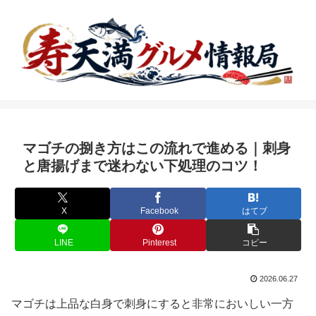
マゴチの捌き方はこの流れで進める｜刺身
と唐揚げまで迷わない下処理のコツ！
X
Facebook
はてブ
LINE
Pinterest
コピー
2026.06.27
マゴチは上品な白身で刺身にすると非常においしい一方