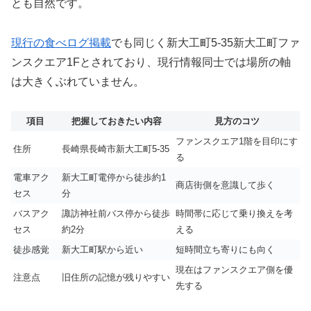
とも自然です。
現行の食べログ掲載
でも同じく新大工町5-35新大工町ファ
ンスクエア1Fとされており、現行情報同士では場所の軸
は大きくぶれていません。
項目
把握しておきたい内容
見方のコツ
ファンスクエア1階を目印にす
住所
長崎県長崎市新大工町5-35
る
電車アク
新大工町電停から徒歩約1
商店街側を意識して歩く
セス
分
バスアク
諏訪神社前バス停から徒歩
時間帯に応じて乗り換えを考
セス
約2分
える
徒歩感覚
新大工町駅から近い
短時間立ち寄りにも向く
現在はファンスクエア側を優
注意点
旧住所の記憶が残りやすい
先する