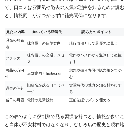
て、口コミは雰囲気や過去の人気の理由を知るために読む
と、情報同士がぶつからずに補完関係になります。
見たい内容
向いている確認先
読み方のポイント
現在の所在
味彩横丁の店舗案内
現行情報として最優先に見る
地
味彩横丁の交通アクセ
電停やバス停から逆算して把握
アクセス
ス
する
商品の方向
惣菜や握り寿司の販売軸をつか
店舗案内とInstagram
性
む
旧店名が残る口コミペ
食堂時代の魅力を知る材料にす
過去の評判
ージ
る
当日の可否
電話や最新投稿
直前確認でズレを埋める
この表のように役割別で見る習慣を持つと、情報が多いこ
と自体が不安材料ではなくなり、むしろ店の歴史と現在地