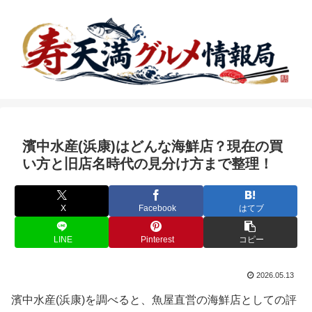
濱中水産(浜康)はどんな海鮮店？現在の買
い方と旧店名時代の見分け方まで整理！
X
Facebook
はてブ
LINE
Pinterest
コピー
2026.05.13
濱中水産(浜康)を調べると、魚屋直営の海鮮店としての評