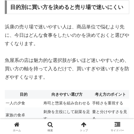
目的別に買い方を決めると売り場で迷いにくい
浜康の売り場で迷いやすい人は、商品単位で悩むより先
に、今日はどんな食事をしたいのかを決めておくと選びや
すくなります。
魚屋系の店は魅力的な選択肢が多いほど迷いやすいため、
買い方の軸を持って入るだけで、買いすぎや迷いすぎを防
ぎやすくなります。
目的
向きやすい選び方
考え方のポイント
一人の夕食
寿司と惣菜を組み合わせる
手軽さを重視する
刺身を主役にして副菜を足
量と分けやすさを見
家族の食卓
す
る
仕事帰り
弁当や完成品を優先する
準備の手間を減らす
ホーム
検索
トップ
サイドバー