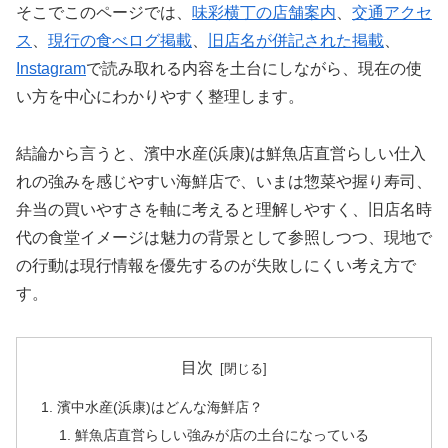
そこでこのページでは、
味彩横丁の店舗案内
、
交通アクセ
ス
、
現行の食べログ掲載
、
旧店名が併記された掲載
、
Instagram
で読み取れる内容を土台にしながら、現在の使
い方を中心にわかりやすく整理します。
結論から言うと、濱中水産(浜康)は鮮魚店直営らしい仕入
れの強みを感じやすい海鮮店で、いまは惣菜や握り寿司、
弁当の買いやすさを軸に考えると理解しやすく、旧店名時
代の食堂イメージは魅力の背景として参照しつつ、現地で
の行動は現行情報を優先するのが失敗しにくい考え方で
す。
目次
濱中水産(浜康)はどんな海鮮店？
鮮魚店直営らしい強みが店の土台になっている