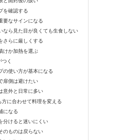
限と開封後の扱い
プを確認する
重要なサインになる
いなら見た目が良くても生食しない
をさらに厳しくする
漬けか加熱を選ぶ
がつく
プの使い方が基本になる
で扉側は避けたい
は意外と日常に多い
ち方に合わせて料理を変える
補になる
を分けると迷いにくい
そのものは戻らない