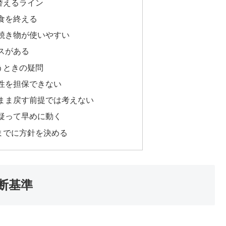
替えるライン
食を終える
焼き物が使いやすい
スがある
うときの疑問
性を担保できない
まま戻す前提では考えない
疑って早めに動く
までに方針を決める
断基準