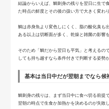
結論からいえば、鯛刺身の残りを翌日に生で
た時点の鮮度とその後の扱い方で大きく変わ
鯛は赤身魚より変色しにくく、脂の酸化臭も
ある以上は切断面が多く、乾燥と雑菌の影響
そのため「鯛だから翌日も平気」と考えるの
しても持ち越すなら条件付きで判断する姿勢
基本は当日中だが翌朝までなら候
鯛刺身の残りは、まず当日中に食べ切る前提
翌朝の時点で生食か加熱かを決めるのが失敗