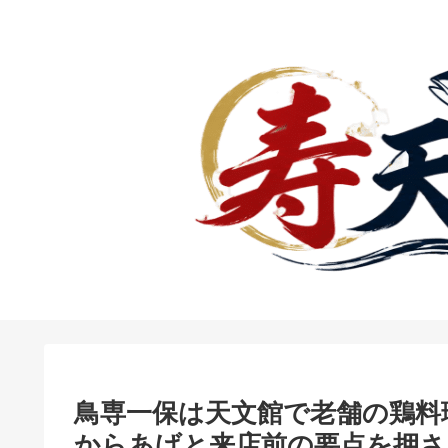
鳥専一保は天文館で老舗の鶏料
からあげと来店前の要点を押さ