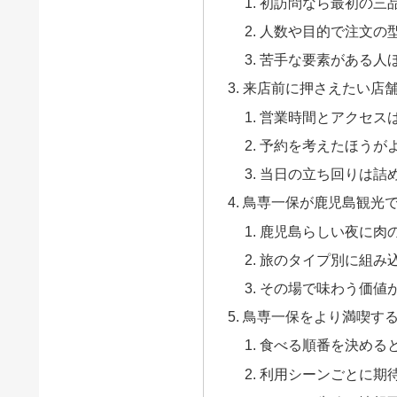
初訪問なら最初の三
人数や目的で注文の
苦手な要素がある人
来店前に押さえたい店
営業時間とアクセス
予約を考えたほうが
当日の立ち回りは詰
鳥専一保が鹿児島観光
鹿児島らしい夜に肉
旅のタイプ別に組み
その場で味わう価値
鳥専一保をより満喫す
食べる順番を決める
利用シーンごとに期