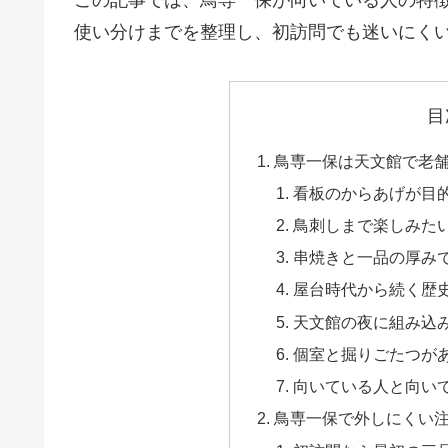
この記事では、鳥専一保が向いている人の特
使い分けまでを整理し、初訪問でも迷いにく
目
鳥専一保は天文館で老
看板のからあげが目
鳥刺しまで楽しみた
串焼きと一品の厚み
屋台時代から続く歴
天文館の夜に組み込
個室と掘りごたつが
向いている人と向い
鳥専一保で外しにくい