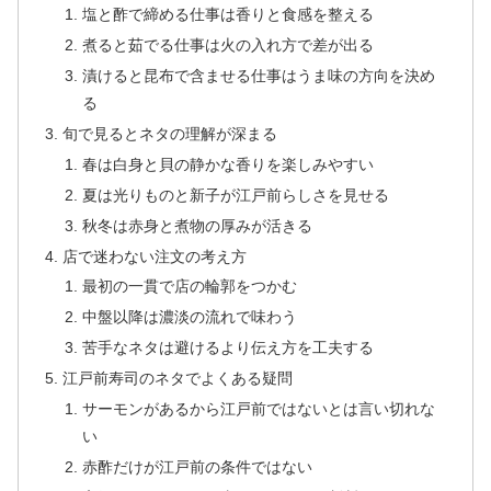
塩と酢で締める仕事は香りと食感を整える
煮ると茹でる仕事は火の入れ方で差が出る
漬けると昆布で含ませる仕事はうま味の方向を決め
る
旬で見るとネタの理解が深まる
春は白身と貝の静かな香りを楽しみやすい
夏は光りものと新子が江戸前らしさを見せる
秋冬は赤身と煮物の厚みが活きる
店で迷わない注文の考え方
最初の一貫で店の輪郭をつかむ
中盤以降は濃淡の流れで味わう
苦手なネタは避けるより伝え方を工夫する
江戸前寿司のネタでよくある疑問
サーモンがあるから江戸前ではないとは言い切れな
い
赤酢だけが江戸前の条件ではない