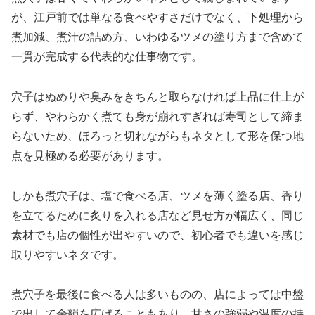
が、江戸前では単なる食べやすさだけでなく、下処理から
煮加減、煮汁の詰め方、いわゆるツメの塗り方まで含めて
一貫が完成する代表的な仕事物です。
穴子はぬめりや臭みをきちんと取らなければ上品に仕上が
らず、やわらかく煮ても身が崩れすぎれば寿司として締ま
らないため、ほろっと切れながらもネタとして形を保つ地
点を見極める必要があります。
しかも煮穴子は、塩で食べる店、ツメを薄く塗る店、香り
を立てるために炙りを入れる店など見せ方が幅広く、同じ
素材でも店の個性が出やすいので、初心者でも違いを感じ
取りやすいネタです。
煮穴子を最後に食べる人は多いものの、店によっては中盤
で出して余韻を広げることもあり、甘さの強弱や温度の持