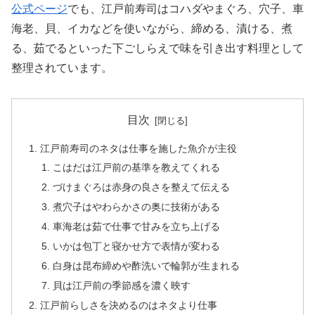
公式ページ
でも、江戸前寿司はコハダやまぐろ、穴子、車
海老、貝、イカなどを使いながら、締める、漬ける、煮
る、茹でるといった下ごしらえで味を引き出す料理として
整理されています。
目次
江戸前寿司のネタは仕事を施した魚介が主役
こはだは江戸前の基準を教えてくれる
づけまぐろは赤身の良さを整えて伝える
煮穴子はやわらかさの奥に技術がある
車海老は茹で仕事で甘みを立ち上げる
いかは包丁と寝かせ方で表情が変わる
白身は昆布締めや酢洗いで輪郭が生まれる
貝は江戸前の季節感を濃く映す
江戸前らしさを決めるのはネタより仕事