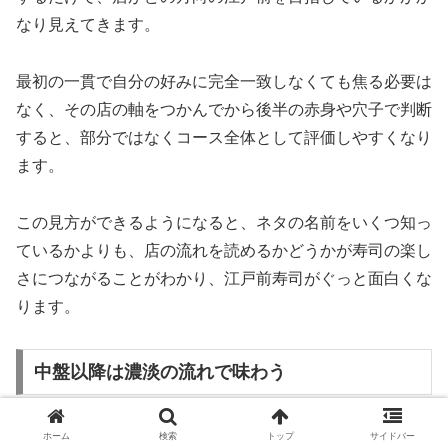
なり見えてきます。
最初の一貫で自分の好みに完全一致しなくても焦る必要は
なく、その店の軸をつかんでから後半の赤身や穴子で判断
すると、部分ではなくコース全体として評価しやすくなり
ます。
この見方ができるようになると、ネタの名前をいくつ知っ
ているかよりも、店の流れを読めるかどうかが寿司の楽し
さにつながることがわかり、江戸前寿司がぐっと面白くな
ります。
中盤以降は濃淡の流れで味わう
江戸前寿司のコースは、単純に高いネタが後ろに並ぶわけ
ホーム
検索
トップ
サイドバー