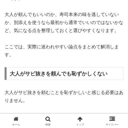
大人が頼んでもいいのか、寿司本来の味を逃していない
か、別添えを使うなら最初から通常でいいのではないかな
ど、気になる点を整理しておくと選びやすくなります。
ここでは、実際に迷われやすい論点をまとめて解消しま
す。
大人がサビ抜きを頼んでも恥ずかしくない
大人がサビ抜きを頼むことを恥ずかしいと感じる必要はあ
りません。
わさびの好みは年齢より個人差の影響が大きく、辛味に強
いかどうか、香りを好むかどうか、体調的に刺激を避けた
ホーム
検索
トップ
サイドバー