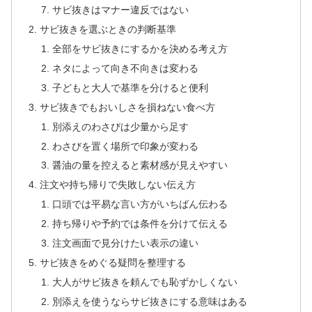
サビ抜きはマナー違反ではない
サビ抜きを選ぶときの判断基準
全部をサビ抜きにするかを決める考え方
ネタによって向き不向きは変わる
子どもと大人で基準を分けると便利
サビ抜きでもおいしさを損ねない食べ方
別添えのわさびは少量から足す
わさびを置く場所で印象が変わる
醤油の量を控えると素材感が見えやすい
注文や持ち帰りで失敗しない伝え方
口頭では平易な言い方がいちばん伝わる
持ち帰りや予約では条件を分けて伝える
注文画面で見分けたい表示の違い
サビ抜きをめぐる疑問を整理する
大人がサビ抜きを頼んでも恥ずかしくない
別添えを使うならサビ抜きにする意味はある