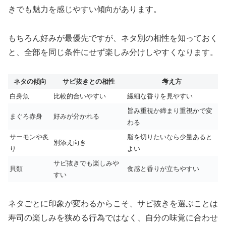
きでも魅力を感じやすい傾向があります。
もちろん好みが最優先ですが、ネタ別の相性を知っておく
と、全部を同じ条件にせず楽しみ分けしやすくなります。
ネタの傾向
サビ抜きとの相性
考え方
白身魚
比較的合いやすい
繊細な香りを見やすい
旨み重視か締まり重視かで変
まぐろ赤身
好みが分かれる
わる
サーモンや炙
脂を切りたいなら少量あると
別添え向き
り
よい
サビ抜きでも楽しみや
貝類
食感と香りが立ちやすい
すい
ネタごとに印象が変わるからこそ、サビ抜きを選ぶことは
寿司の楽しみを狭める行為ではなく、自分の味覚に合わせ