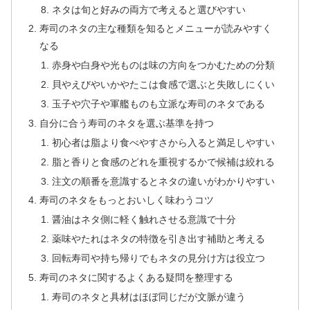
ネタは旬と好みの両方で考えると選びやすい
寿司のネタの主な種類を知るとメニューが読みやすく
なる
赤身や白身や光ものは味の方向をつかむための分類
貝やえびやいかやたこは食感で選ぶと失敗しにくい
玉子や穴子や軍艦ものも立派な寿司のネタである
自分に合う寿司のネタを選ぶ基準を持つ
初心者は脂より食べやすさから入ると満足しやすい
脂と香りと食感のどれを重視するかで候補は絞れる
注文の順番を意識するとネタの違いがわかりやすい
寿司のネタをもっとおいしく味わうコツ
醤油はネタ側に軽く触れさせる意識で十分
薬味やたれはネタの特徴を引き出す補助と考える
回転寿司や持ち帰りでもネタの見分け方は役立つ
寿司のネタに関するよくある疑問を整理する
寿司のネタと具材はほぼ同じだが文脈が違う