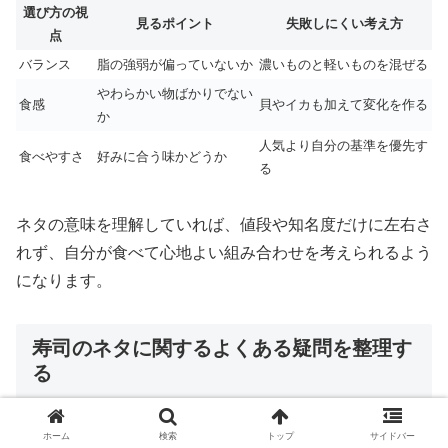
選び方の視
見るポイント
失敗しにくい考え方
点
バランス
脂の強弱が偏っていないか
濃いものと軽いものを混ぜる
やわらかい物ばかりでない
食感
貝やイカも加えて変化を作る
か
人気より自分の基準を優先す
食べやすさ
好みに合う味かどうか
る
ネタの意味を理解していれば、値段や知名度だけに左右さ
れず、自分が食べて心地よい組み合わせを考えられるよう
になります。
寿司のネタに関するよくある疑問を整理す
る
ホーム
検索
トップ
サイドバー
「ネタ」という言葉を覚えても、実際には細かな疑問が残