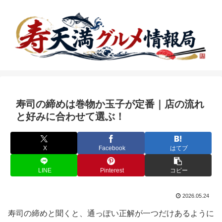
寿司の締めは巻物か玉子が定番｜店の流れ
と好みに合わせて選ぶ！
X
Facebook
はてブ
LINE
Pinterest
コピー
2026.05.24
寿司の締めと聞くと、通っぽい正解が一つだけあるように