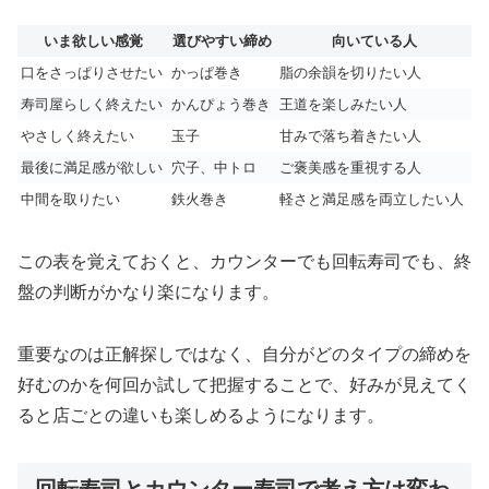
いま欲しい感覚
選びやすい締め
向いている人
口をさっぱりさせたい
かっぱ巻き
脂の余韻を切りたい人
寿司屋らしく終えたい
かんぴょう巻き
王道を楽しみたい人
やさしく終えたい
玉子
甘みで落ち着きたい人
最後に満足感が欲しい
穴子、中トロ
ご褒美感を重視する人
中間を取りたい
鉄火巻き
軽さと満足感を両立したい人
この表を覚えておくと、カウンターでも回転寿司でも、終
盤の判断がかなり楽になります。
重要なのは正解探しではなく、自分がどのタイプの締めを
好むのかを何回か試して把握することで、好みが見えてく
ると店ごとの違いも楽しめるようになります。
回転寿司とカウンター寿司で考え方は変わ