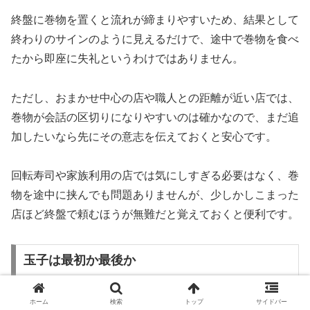
終盤に巻物を置くと流れが締まりやすいため、結果として
終わりのサインのように見えるだけで、途中で巻物を食べ
たから即座に失礼というわけではありません。
ただし、おまかせ中心の店や職人との距離が近い店では、
巻物が会話の区切りになりやすいのは確かなので、まだ追
加したいなら先にその意志を伝えておくと安心です。
回転寿司や家族利用の店では気にしすぎる必要はなく、巻
物を途中に挟んでも問題ありませんが、少しかしこまった
店ほど終盤で頼むほうが無難だと覚えておくと便利です。
玉子は最初か最後か
ホーム
検索
トップ
サイドバー
玉子は店の実力を見るために最初に食べるという話を聞く