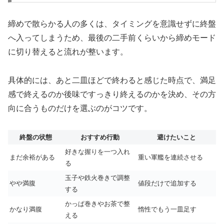
締めで散らかる人の多くは、タイミングを意識せずに終盤
へ入ってしまうため、最後の二手前くらいから締めモード
に切り替えると流れが整います。
具体的には、あと二皿ほどで終わると感じた時点で、満足
感で終えるのか後味ですっきり終えるのかを決め、その方
向に合うものだけを選ぶのがコツです。
終盤の状態
おすすめ行動
避けたいこと
好きな握りを一つ入れ
まだ余裕がある
重い軍艦を連続させる
る
玉子や鉄火巻きで調整
やや満腹
値段だけで追加する
する
かっぱ巻きやお茶で整
かなり満腹
惰性でもう一皿足す
える