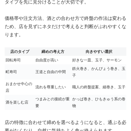
タイプを先に見分けることが大切です。
価格帯や注文方法、酒との合わせ方で終盤の作法は変わる
ため、店を見ずにネタだけで考えると判断がぶれやすくな
ります。
店のタイプ
締めの考え方
向きやすい選択
回転寿司
自由度が高い
好きな一皿、玉子、サーモン
鉄火巻き、かんぴょう巻き、玉
町寿司
王道と自由の中間
子
おまかせ中心の
流れを尊重したい
職人の終盤提案、細巻き、玉子
店
つまみとの接続が重
かっぱ巻き、ひもきゅう系の巻
酒を楽しむ店
要
物
店の特徴に合わせて締めを選べるようになると、通ぶる必
要がなくなり、自然に気持ちよく食べ終えられます。